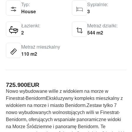
Typ:
Sypialnie:
House
3
Łazienki:
Metraż działki:
2
544 m2
Metraż mieszkalny
110 m2
725.900
EUR
Nowo wybudowane wille z widokiem na morze w
Finestrat-BenidormEkskluzywny kompleks mieszkalny z
widokiem na morze i miasto Benidorm.Zestaw tylko 7
nowo wybudowanych wolnostojących willi w Finestrat-
Benidorm, oferujących wspaniałe panoramiczne widoki
na Morze Śródziemne i panoramę Benidorm. Te