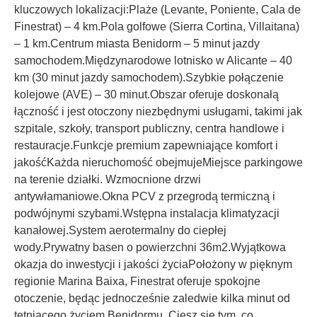
kluczowych lokalizacji:Plaże (Levante, Poniente, Cala de
Finestrat) – 4 km.Pola golfowe (Sierra Cortina, Villaitana)
– 1 km.Centrum miasta Benidorm – 5 minut jazdy
samochodem.Międzynarodowe lotnisko w Alicante – 40
km (30 minut jazdy samochodem).Szybkie połączenie
kolejowe (AVE) – 30 minut.Obszar oferuje doskonałą
łączność i jest otoczony niezbędnymi usługami, takimi jak
szpitale, szkoły, transport publiczny, centra handlowe i
restauracje.Funkcje premium zapewniające komfort i
jakośćKażda nieruchomość obejmujeMiejsce parkingowe
na terenie działki. Wzmocnione drzwi
antywłamaniowe.Okna PCV z przegrodą termiczną i
podwójnymi szybami.Wstępna instalacja klimatyzacji
kanałowej.System aerotermalny do ciepłej
wody.Prywatny basen o powierzchni 36m2.Wyjątkowa
okazja do inwestycji i jakości życiaPołożony w pięknym
regionie Marina Baixa, Finestrat oferuje spokojne
otoczenie, będąc jednocześnie zaledwie kilka minut od
tętniącego życiem Benidormu. Ciesz się tym, co