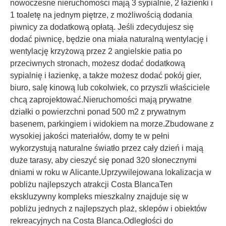
nowoczesne nieruchomości mają 3 sypialnie, 2 łazienki i
1 toaletę na jednym piętrze, z możliwością dodania
piwnicy za dodatkową opłatą. Jeśli zdecydujesz się
dodać piwnicę, będzie ona miała naturalną wentylację i
wentylację krzyżową przez 2 angielskie patia po
przeciwnych stronach, możesz dodać dodatkową
sypialnię i łazienkę, a także możesz dodać pokój gier,
biuro, salę kinową lub cokolwiek, co przyszli właściciele
chcą zaprojektować.Nieruchomości mają prywatne
działki o powierzchni ponad 500 m2 z prywatnym
basenem, parkingiem i widokiem na morze.Zbudowane z
wysokiej jakości materiałów, domy te w pełni
wykorzystują naturalne światło przez cały dzień i mają
duże tarasy, aby cieszyć się ponad 320 słonecznymi
dniami w roku w Alicante.Uprzywilejowana lokalizacja w
pobliżu najlepszych atrakcji Costa BlancaTen
ekskluzywny kompleks mieszkalny znajduje się w
pobliżu jednych z najlepszych plaż, sklepów i obiektów
rekreacyjnych na Costa Blanca.Odległości do