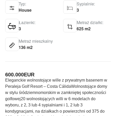
Typ:
Sypialnie:
House
3
Łazienki:
Metraż działki:
3
625 m2
Metraż mieszkalny
136 m2
600.000
EUR
Eleganckie wolnostojące wille z prywatnym basenem w
Peraleja Golf Resort – Costa CálidaWolnostojące domy
w stylu śródziemnomorskim w zamkniętej społeczności
golfowej20 wolnostojących willi w 6 modelach do
wyboru, z 2, 3 lub 4 sypialniami i 1, 2 lub 3
kondygnacjami, na działkach o powierzchni od 375 do