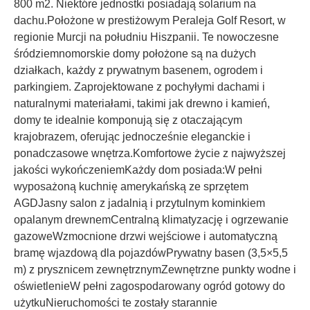
800 m2. Niektóre jednostki posiadają solarium na
dachu.Położone w prestiżowym Peraleja Golf Resort, w
regionie Murcji na południu Hiszpanii. Te nowoczesne
śródziemnomorskie domy położone są na dużych
działkach, każdy z prywatnym basenem, ogrodem i
parkingiem. Zaprojektowane z pochyłymi dachami i
naturalnymi materiałami, takimi jak drewno i kamień,
domy te idealnie komponują się z otaczającym
krajobrazem, oferując jednocześnie eleganckie i
ponadczasowe wnętrza.Komfortowe życie z najwyższej
jakości wykończeniemKażdy dom posiada:W pełni
wyposażoną kuchnię amerykańską ze sprzętem
AGDJasny salon z jadalnią i przytulnym kominkiem
opalanym drewnemCentralną klimatyzację i ogrzewanie
gazoweWzmocnione drzwi wejściowe i automatyczną
bramę wjazdową dla pojazdówPrywatny basen (3,5×5,5
m) z prysznicem zewnętrznymZewnętrzne punkty wodne i
oświetlenieW pełni zagospodarowany ogród gotowy do
użytkuNieruchomości te zostały starannie