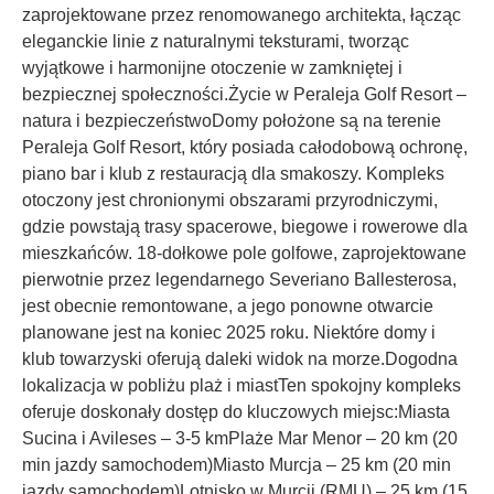
zaprojektowane przez renomowanego architekta, łącząc
eleganckie linie z naturalnymi teksturami, tworząc
wyjątkowe i harmonijne otoczenie w zamkniętej i
bezpiecznej społeczności.Życie w Peraleja Golf Resort –
natura i bezpieczeństwoDomy położone są na terenie
Peraleja Golf Resort, który posiada całodobową ochronę,
piano bar i klub z restauracją dla smakoszy. Kompleks
otoczony jest chronionymi obszarami przyrodniczymi,
gdzie powstają trasy spacerowe, biegowe i rowerowe dla
mieszkańców. 18-dołkowe pole golfowe, zaprojektowane
pierwotnie przez legendarnego Severiano Ballesterosa,
jest obecnie remontowane, a jego ponowne otwarcie
planowane jest na koniec 2025 roku. Niektóre domy i
klub towarzyski oferują daleki widok na morze.Dogodna
lokalizacja w pobliżu plaż i miastTen spokojny kompleks
oferuje doskonały dostęp do kluczowych miejsc:Miasta
Sucina i Avileses – 3-5 kmPlaże Mar Menor – 20 km (20
min jazdy samochodem)Miasto Murcja – 25 km (20 min
jazdy samochodem)Lotnisko w Murcji (RMU) – 25 km (15