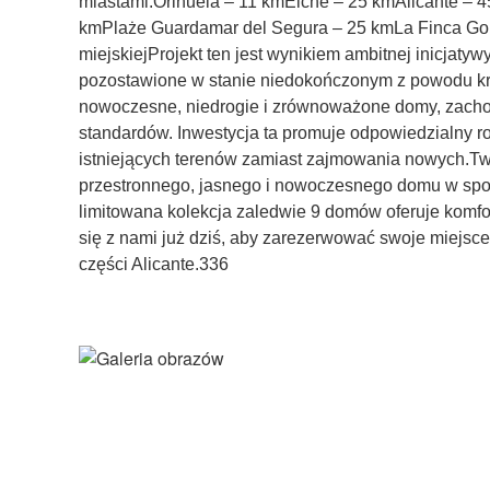
miastami:Orihuela – 11 kmElche – 25 kmAlicante – 4
kmPlaże Guardamar del Segura – 25 kmLa Finca Golf
miejskiejProjekt ten jest wynikiem ambitnej inicjatywy
pozostawione w stanie niedokończonym z powodu kry
nowoczesne, niedrogie i zrównoważone domy, zachow
standardów. Inwestycja ta promuje odpowiedzialny 
istniejących terenów zamiast zajmowania nowych.Tw
przestronnego, jasnego i nowoczesnego domu w spok
limitowana kolekcja zaledwie 9 domów oferuje komfo
się z nami już dziś, aby zarezerwować swoje miejsc
części Alicante.336