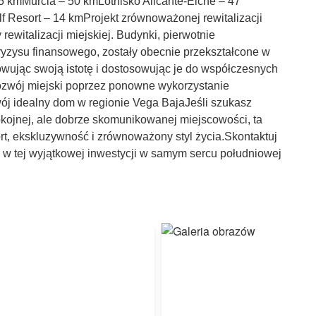
5 kmMurcia – 50 kmLotnisko Alicante-Elche – 47
 Resort – 14 kmProjekt zrównoważonej rewitalizacji
 rewitalizacji miejskiej. Budynki, pierwotnie
zysu finansowego, zostały obecnie przekształcone w
ując swoją istotę i dostosowując je do współczesnych
rozwój miejski poprzez ponowne wykorzystanie
ój idealny dom w regionie Vega BajaJeśli szukasz
ojnej, ale dobrze skomunikowanej miejscowości, ta
rt, ekskluzywność i zrównoważony styl życia.Skontaktuj
e w tej wyjątkowej inwestycji w samym sercu południowej