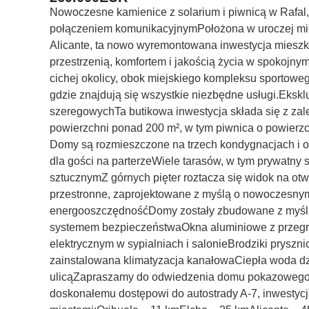
Nowoczesne kamienice z solarium i piwnicą w Rafal,
połączeniem komunikacyjnymPołożona w uroczej mie
Alicante, ta nowo wyremontowana inwestycja mieszk
przestrzenią, komfortem i jakością życia w spokojn
cichej okolicy, obok miejskiego kompleksu sportoweg
gdzie znajdują się wszystkie niezbędne usługi.Eksk
szeregowychTa butikowa inwestycja składa się z za
powierzchni ponad 200 m², w tym piwnica o powierz
Domy są rozmieszczone na trzech kondygnacjach i obe
dla gości na parterzeWiele tarasów, w tym prywatny
sztucznymZ górnych pięter roztacza się widok na otwa
przestronne, zaprojektowane z myślą o nowoczesnym 
energooszczędnośćDomy zostały zbudowane z myślą
systemem bezpieczeństwaOkna aluminiowe z przegr
elektrycznym w sypialniach i salonieBrodziki prysz
zainstalowana klimatyzacja kanałowaCiepła woda d
ulicąZapraszamy do odwiedzenia domu pokazowego,
doskonałemu dostępowi do autostrady A-7, inwestyc