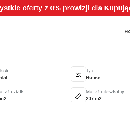
stkie oferty z 0% prowizji dla Kupuj
H
iasto:
Typ:
afal
House
traż działki:
Metraż mieszkalny
 m2
207 m2