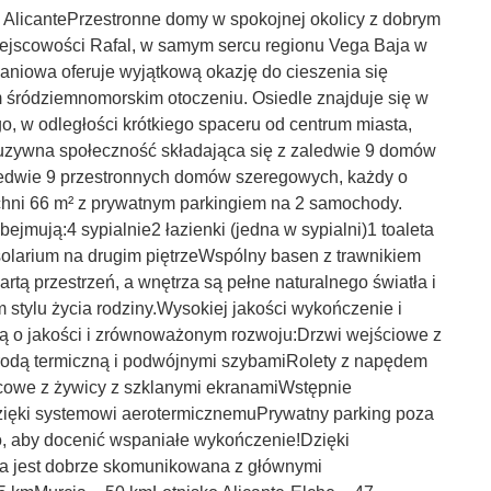
 AlicantePrzestronne domy w spokojnej okolicy z dobrym
jscowości Rafal, w samym sercu regionu Vega Baja w
aniowa oferuje wyjątkową okazję do cieszenia się
ym śródziemnomorskim otoczeniu. Osiedle znajduje się w
o, w odległości krótkiego spaceru od centrum miasta,
luzywna społeczność składająca się z zaledwie 9 domów
ledwie 9 przestronnych domów szeregowych, każdy o
chni 66 m² z prywatnym parkingiem na 2 samochody.
jmują:4 sypialnie2 łazienki (jedna w sypialni)1 toaleta
 solarium na drugim piętrzeWspólny basen z trawnikiem
rtą przestrzeń, a wnętrza są pełne naturalnego światła i
stylu życia rodziny.Wysokiej jakości wykończenie i
 o jakości i zrównoważonym rozwoju:Drzwi wejściowe z
odą termiczną i podwójnymi szybamiRolety z napędem
nicowe z żywicy z szklanymi ekranamiWstępnie
zięki systemowi aerotermicznemuPrywatny parking poza
 aby docenić wspaniałe wykończenie!Dzięki
ja jest dobrze skomunikowana z głównymi