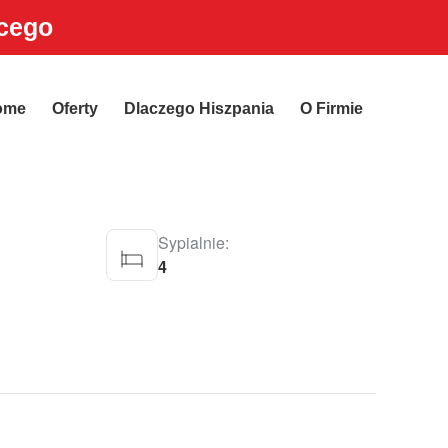
ącego
ome
Oferty
Dlaczego Hiszpania
O Firmie
Sypialnie:
4