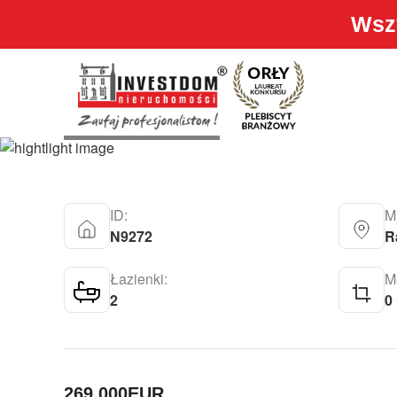
Wszy
HOUSE – RAFAL
269.000
EUR
ID:
M
N9272
R
Łazienki:
Me
2
0
269.000
EUR