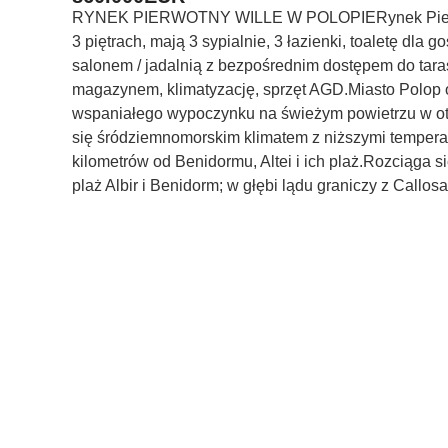
RYNEK PIERWOTNY WILLE W POLOPIERynek Pierwot
3 piętrach, mają 3 sypialnie, 3 łazienki, toaletę dl
salonem / jadalnią z bezpośrednim dostępem do tar
magazynem, klimatyzację, sprzęt AGD.Miasto Polop 
wspaniałego wypoczynku na świeżym powietrzu w ot
się śródziemnomorskim klimatem z niższymi temperat
kilometrów od Benidormu, Altei i ich plaż.Rozciąga si
plaż Albir i Benidorm; w głębi lądu graniczy z Callos