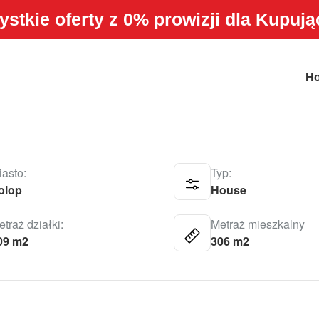
stkie oferty z 0% prowizji dla Kupuj
H
iasto:
Typ:
olop
House
traż działki:
Metraż mieszkalny
09 m2
306 m2