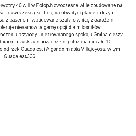
ny 46 will w Polop.Nowoczesne wille zbudowane na
a gości, nowoczesną kuchnię na otwartym planie z dużym
asu z basenem, wbudowane szafy, piwnicę z garażem i
oferuje niesamowitą gamę opcji dla miłośników
oczeniu przyrody i niezrównanego spokoju.Gmina cieszy
urami i czystszym powietrzem, położona niecałe 10
ę od rzek Guadalest i Algar do miasta Villajoyosa, w tym
a i Guadalest.336