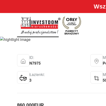
Wszy
HOUSE – POLOP
860.000
EUR
ID:
M
N7975
P
Łazienki:
Me
3
5
860.000
EUR