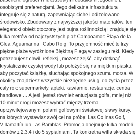
osobistymi preferencjami. Jego delikatna infrastruktura
integruje się z naturą, zapewniając ciche i odizolowane
środowisko. Zbudowany z najwyższej jakości materiałów, ten
elegancki obiekt otoczony jest bujną roślinnością i znajduje się
kilka metrów od najczystszych plaż Campoamor: Playa de la
Glea, Aguamarina i Cabo Roig. To przyjemność mieć te trzy
piękne plaże wyróżnione Błękitną Flagą w zasięgu ręki. Kiedy
potrzebujesz chwili refleksji, możesz zejść, aby dotknąć
krystalicznie czystej wody lub położyć się na miękkim piasku,
aby poczytać książkę, słuchając spokojnego szumu morza. W
okolicy znajdziesz wszystkie niezbędne usługi do życia przez
cały rok: supermarkety, apteki, kawiarnie, restauracje, centra
handlowe … A jeśli jesteś również entuzjastą golfa, mniej niż
10 minut drogi możesz wybrać między trzema
uprzywilejowanymi polami golfowymi światowej sławy kursy,
na których wystawisz swój cel na próbę: Las Colinas Golf,
Villamartín lub Las Ramblas. Promocja obejmuje kilka modeli
domów z 2,3,4 i do 5 sypialniami. Ta konkretna willa składa się