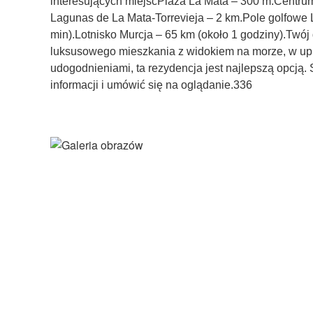
interesujących miejscPlaża La Mata – 300 m.Centrum
Lagunas de La Mata-Torrevieja – 2 km.Pole golfowe 
min).Lotnisko Murcja – 65 km (około 1 godziny).Twó
luksusowego mieszkania z widokiem na morze, w uprz
udogodnieniami, ta rezydencja jest najlepszą opcją. 
informacji i umówić się na oglądanie.336