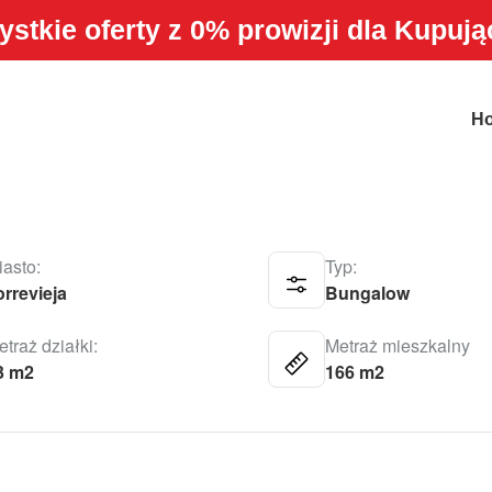
stkie oferty z 0% prowizji dla Kupuj
EJA
H
iasto:
Typ:
orrevieja
Bungalow
traż działki:
Metraż mieszkalny
3 m2
166 m2