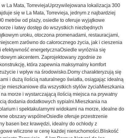
La Mata, TorreviejaUprzywilejowana lokalizacja 300
uje się w La Mata, Torrevieja, jednym z najbardziej
 metrów od plaży, osiedle to oferuje wyjątkowe
orze i łatwy dostęp do wszystkich niezbędnych
jątkowym uroku, otoczona promenadami, restauracjami,
miejscem zarówno do całorocznego życia, jak i cieszenia
efektywność energetycznaOsiedle wyróżnia się
ardowym akcentem. Zaprojektowany zgodnie ze
onstrukcję, która zapewnia maksymalny komfort
 zużycie i wpływ na środowisko.Domy charakteryzują się
mi i dużą ilością naturalnego światła, osiągając idealną
je mieszkaniowe dla wszystkich stylów życiaMieszkania
a morze i wystarczającą ilością miejsca na prywatny
cią dodania dodatkowych sypialni.Mieszkania na
larium i spektakularnymi widokami na morze, idealne do
ne obszary wspólneOsiedle oferuje przestrzenie
ny basen bez krawędzi, idealny do ochłody z
gowe wliczone w cenę każdej nieruchomości.Bliskość