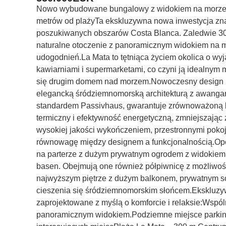
Nowo wybudowane bungalowy z widokiem na morze w 
metrów od plażyTa ekskluzywna nowa inwestycja znajd
poszukiwanych obszarów Costa Blanca. Zaledwie 300
naturalne otoczenie z panoramicznym widokiem na m
udogodnień.La Mata to tętniąca życiem okolica o wy
kawiarniami i supermarketami, co czyni ją idealnym 
się drugim domem nad morzem.Nowoczesny design i 
elegancką śródziemnomorską architekturą z awang
standardem Passivhaus, gwarantuje zrównoważoną k
termiczny i efektywność energetyczną, zmniejszając
wysokiej jakości wykończeniem, przestronnymi pokoja
równowagę między designem a funkcjonalnością.Opc
na parterze z dużym prywatnym ogrodem z widokiem n
basen. Obejmują one również półpiwnicę z możliwoś
najwyższym piętrze z dużym balkonem, prywatnym so
cieszenia się śródziemnomorskim słońcem.Ekskluzyw
zaprojektowane z myślą o komforcie i relaksie:Wspól
panoramicznym widokiem.Podziemne miejsce parkin