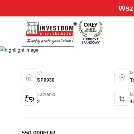
Wszy
BUNGALOW – TORREVI
550.000
EUR
ID:
M
SP0930
T
Łazienki:
Me
2
4
550.000
EUR