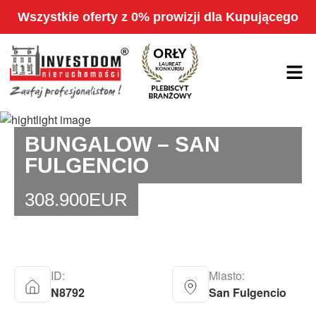
Wszystkie oferty z 0% prowizji dla Kupującego
BUNGALOW – SAN
FULGENCIO
308.900
EUR
ID:
Miasto:
N8792
San Fulgencio