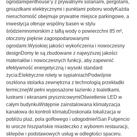
ogrodamipenthouse’y z prywatnymi solariami, pergolami,
gniazdkami elektrycznymi i punktami poboru wodyKażda
nieruchomość obejmuje prywatne miejsce parkingowe, a
inwestycja oferuje wspólny basen w stylu
śródziemnomorskim z taflą wody o powierzchni 85 m²,
otoczony pięknie zagospodarowanymi
ogrodami.Wysokiej jakości wykończenia i nowoczesny
designDomy te są zbudowane z najwyższej jakości
materiałów i nowoczesnych funkcji, aby zapewnić
efektywność energetyczną i wysoki standard
życia:Elektryczne rolety w sypialniachPodwójnie
oszklona stolarka zewnętrzna z technologią przekładki
termicznejW pełni wyposażone łazienki z toaletkami,
lustrami i ekranami prysznicowymiOświetlenie LED w
całym budynkuWstępnie zainstalowana klimatyzacja
kanałowa do kontroli klimatuDoskonała lokalizacja w
pobliżu plaż, pola golfowego i udogodnieńSan Fulgencio
to urocze hiszpańskie miasteczko z wyborem restauracji,
sklepów i podstawowych usług w odległości spaceru.