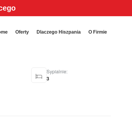
ącego
ome
Oferty
Dlaczego Hiszpania
O Firmie
Sypialnie:
3