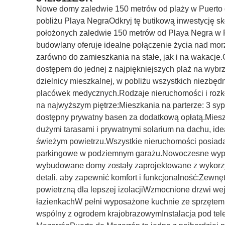
Nowe domy zaledwie 150 metrów od plaży w Puerto
pobliżu Playa NegraOdkryj tę butikową inwestycję 
położonych zaledwie 150 metrów od Playa Negra w P
budowlany oferuje idealne połączenie życia nad mor
zarówno do zamieszkania na stałe, jak i na wakacje.
dostępem do jednej z najpiękniejszych plaż na wybrz
dzielnicy mieszkalnej, w pobliżu wszystkich niezbędn
placówek medycznych.Rodzaje nieruchomości i rozkł
na najwyższym piętrze:Mieszkania na parterze: 3 sypi
dostępny prywatny basen za dodatkową opłatą.Mieszka
dużymi tarasami i prywatnymi solarium na dachu, ide
świeżym powietrzu.Wszystkie nieruchomości posiada
parkingowe w podziemnym garażu.Nowoczesne wypos
wybudowane domy zostały zaprojektowane z wykorzy
detali, aby zapewnić komfort i funkcjonalność:Zewn
powietrzną dla lepszej izolacjiWzmocnione drzwi w
łazienkachW pełni wyposażone kuchnie ze sprzęte
wspólny z ogrodem krajobrazowymInstalacja pod tele