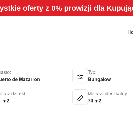
stkie oferty z 0% prowizji dla Kupuj
DE MAZARRON
H
iasto:
Typ:
uerto de Mazarron
Bungalow
traż działki:
Metraż mieszkalny
1 m2
74 m2