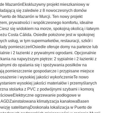
 de MazarrónEkskluzywny projekt mieszkaniowy w
składającą się zaledwie z 8 nowoczesnych domów
uerto de Mazarrón w Murcji. Ten nowy projekt
zem, prywatności i współczesnego komfortu, idealne
Ciesz się widokiem na morze, spokojną okolicą i łatwym
eżu Costa Cálida. Osiedle położone jest w spokojnej
ych usług, w tym supermarketów, restauracji, szkół i
ady pomieszczeńOsiedle oferuje domy na parterze lub
alnie i 2 łazienki z prywatnymi ogrodami. Opcjonalnie
nia na najwyższym piętrze: 2 sypialnie i 2 łazienki z
alnymi do opalania się i spożywania posiłków na
ją pomieszczenie gospodarcze i przypisane miejsce
ażenie i wysokiej jakości wykończenieTe nowo
staniem wysokiej jakości materiałów i przemyślanych
ętrzna stolarka z PVC z podwójnymi szybami i komorą
ejścioweElektryczne ogrzewanie podłogowe w
m AGDZainstalowana klimatyzacja kanałowaBasen
wizję satelitarnąDoskonała lokalizacja w Puerto de