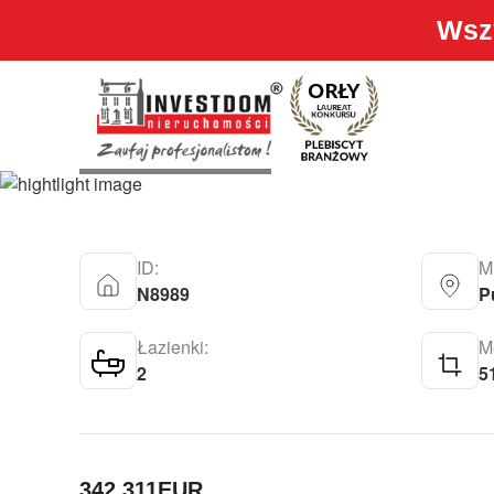
Wszy
BUNGALOW – PUERTO 
342.311
EUR
ID:
M
N8989
P
Łazienki:
Me
2
5
342.311
EUR