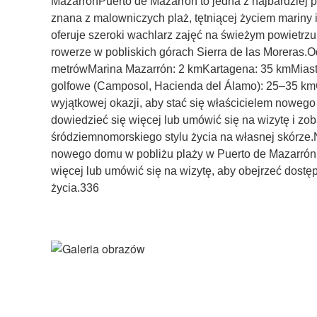
MazarrónPuerto de Mazarrón to jedna z najbardziej 
znana z malowniczych plaż, tętniącej życiem mariny 
oferuje szeroki wachlarz zajęć na świeżym powietrzu
rowerze w pobliskich górach Sierra de las Moreras.O
metrówMarina Mazarrón: 2 kmKartagena: 35 kmMiasto
golfowe (Camposol, Hacienda del Álamo): 25–35 km
wyjątkowej okazji, aby stać się właścicielem nowego
dowiedzieć się więcej lub umówić się na wizytę i z
śródziemnomorskiego stylu życia na własnej skórze.Ni
nowego domu w pobliżu plaży w Puerto de Mazarrón. S
więcej lub umówić się na wizytę, aby obejrzeć dost
życia.336