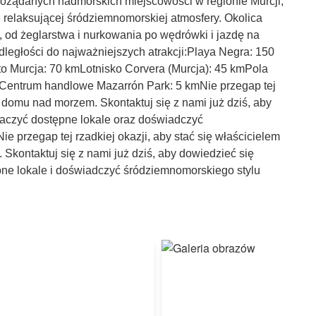
pożądanych nadmorskich miejscowości w regionie Murcji,
i relaksującej śródziemnomorskiej atmosfery. Okolica
, od żeglarstwa i nurkowania po wędrówki i jazdę na
dległości do najważniejszych atrakcji:Playa Negra: 150
 Murcja: 70 kmLotnisko Corvera (Murcja): 45 kmPola
Centrum handlowe Mazarrón Park: 5 kmNie przegap tej
 domu nad morzem. Skontaktuj się z nami już dziś, aby
obaczyć dostępne lokale oraz doświadczyć
e przegap tej rzadkiej okazji, aby stać się właścicielem
kontaktuj się z nami już dziś, aby dowiedzieć się
ępne lokale i doświadczyć śródziemnomorskiego stylu