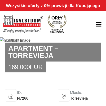
Wszystkie oferty z 0% prowizji dla Kupującego
APARTMENT –
TORREVIEJA
169.000
EUR
ID:
Miasto:
N7266
Torrevieja