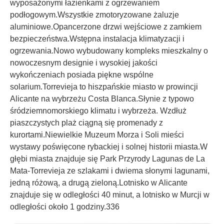
wyposażonymi łazienkami z ogrzewaniem
podłogowym.Wszystkie zmotoryzowane żaluzje
aluminiowe.Opancerzone drzwi wejściowe z zamkiem
bezpieczeństwa.Wstępna instalacja klimatyzacji i
ogrzewania.Nowo wybudowany kompleks mieszkalny o
nowoczesnym designie i wysokiej jakości
wykończeniach posiada piękne wspólne
solarium.Torrevieja to hiszpańskie miasto w prowincji
Alicante na wybrzeżu Costa Blanca.Słynie z typowo
śródziemnomorskiego klimatu i wybrzeża. Wzdłuż
piaszczystych plaż ciągną się promenady z
kurortami.Niewielkie Muzeum Morza i Soli mieści
wystawy poświęcone rybackiej i solnej historii miasta.W
głębi miasta znajduje się Park Przyrody Lagunas de La
Mata-Torrevieja ze szlakami i dwiema słonymi lagunami,
jedną różową, a drugą zieloną.Lotnisko w Alicante
znajduje się w odległości 40 minut, a lotnisko w Murcji w
odległości około 1 godziny.336