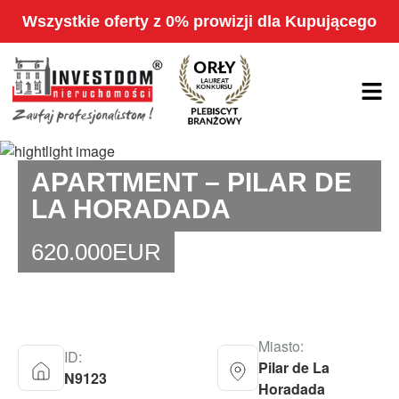
Wszystkie oferty z 0% prowizji dla Kupującego
APARTMENT – PILAR DE
LA HORADADA
620.000
EUR
Miasto:
ID:
Pilar de La
N9123
Horadada