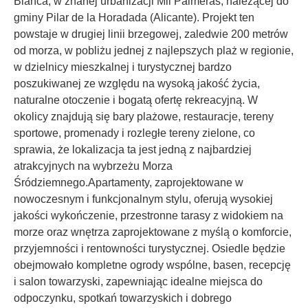
Blanca, w znanej urbanizacji Mil Palmeras, należącej do
gminy Pilar de la Horadada (Alicante). Projekt ten
powstaje w drugiej linii brzegowej, zaledwie 200 metrów
od morza, w pobliżu jednej z najlepszych plaż w regionie,
w dzielnicy mieszkalnej i turystycznej bardzo
poszukiwanej ze względu na wysoką jakość życia,
naturalne otoczenie i bogatą ofertę rekreacyjną. W
okolicy znajdują się bary plażowe, restauracje, tereny
sportowe, promenady i rozległe tereny zielone, co
sprawia, że lokalizacja ta jest jedną z najbardziej
atrakcyjnych na wybrzeżu Morza
Śródziemnego.Apartamenty, zaprojektowane w
nowoczesnym i funkcjonalnym stylu, oferują wysokiej
jakości wykończenie, przestronne tarasy z widokiem na
morze oraz wnętrza zaprojektowane z myślą o komforcie,
przyjemności i rentowności turystycznej. Osiedle będzie
obejmowało kompletne ogrody wspólne, basen, recepcję
i salon towarzyski, zapewniając idealne miejsca do
odpoczynku, spotkań towarzyskich i dobrego