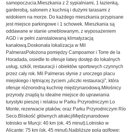
samopoczucia.Mieszkania z 2 sypialniami, 1 łazienką,
garderobą, salonem z kuchnią i dużymi tarasami z
widokiem na morze. Do każdego mieszkania przypisane
jest miejsce parkingowe i 1 schowek. Mieszkania są
oddawane w stanie umeblowanym, z wyposażeniem
AGD i w pełni zainstalowaną klimatyzacją
kanałową.Doskonała lokalizacja w Mil
PalmerasPołożona pomiędzy Campoamor i Torre de la
Horadada, osiedle to oferuje łatwy dostęp do lokalnych
usług, szkół, restauracji i obiektów sportowych czynnych
przez cały rok. Mil Palmeras słynie z uroczego placu
miejskiego i tętniącej życiem „uliczki restauracji”, która
oferuje różnorodną kuchnię międzynarodową.Miłośnicy
przyrody znajdą tu idealne miejsce do uprawiania
turystyki pieszej i relaksu w Parku Przyrodniczym Lo
Monte, rezerwacie ptaków, oraz Parku Przyrodniczym Río
Seco.Bliskość głównych atrakcjiMiędzynarodowe
lotnisko w Murcji: 40 km (ok. 45 minut).Lotnisko w
Alicante: 75 km (ok. 45 minut).Najbliższe pola golfowe: