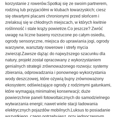
korzystanie z rowerów.Spotkaj się ze swoim partnerem,
rodziną lub przyjaciółmi w klubach towarzyskich; ciesz
się otwartymi placami chronionymi przed słońcem i
zrelaksuj się w chłodnych miejscach, w których kwitnie
roślinność i stale krąży powietrze.Co jeszcze? Zwróć
uwagę na liczne baseny rozrzucone po całym osiedlu,
ogrody sensoryczne, miejsca do uprawiania jogi, ogrody
warzywne, warsztaty rowerowe i strefy mycia
zwierząt.Zawsze dążąc do najwyższego szacunku dla
natury, projekt został opracowany z wykorzystaniem
genialnych strategii zrównoważonego rozwoju: systemy
zbierania, odprowadzania i ponownego wykorzystania
wody deszczowej, które ożywią bujny zrównoważony
ekosystem; odświeżające ogrody z rodzimymi gatunkami,
które wymagają minimalnej konserwacji; duże
powierzchnie paneli fotowoltaicznych do samodzielnego
wytwarzania energii; nawet wiele stacji ładowania
elektrycznych pojazdów mobilnych.Luksus to posiadanie
wszystkiego, czego potrzebujesz, przy jednoczesnym