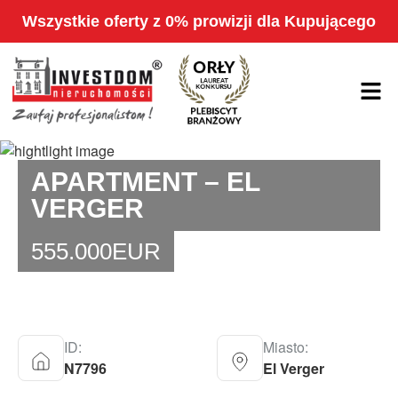
Wszystkie oferty z 0% prowizji dla Kupującego
APARTMENT – EL
VERGER
555.000
EUR
ID:
Miasto:
N7796
El Verger